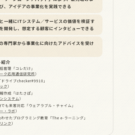
び、アイデアの事業化を実践できる
と⼀緒にITシステム／サービスの価値を検証す
を開発し、想定する顧客にインタビューできる
の専⾨家から事業化に向けたアドバイスを受け
ト紹介
⼀括管理「コレだけ」
ーク応⽤通信研究所
）
イブchecker#9910」
ック
）
⽇報作成「はたさぽ」
ンシステム
）
時でも来客対応「ウェアラブル・チャイム」
ー・ラボ
）
わせたプログラミング教育「The e-ラーニング」
リンク
）