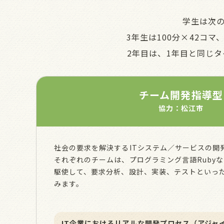
学生は次の
3年生は100分×42コマ
2年⽬は、1年⽬と同じ
チーム開発指導型
協力：松江市
社会の要求を解決するITシステム／サービスの開
それぞれのチームは、プログラミング⾔語Ruby
駆使して、要求分析、設計、実装、テストといっ
みます。
IT企業におけるリアルな開発プロセス（アジャ