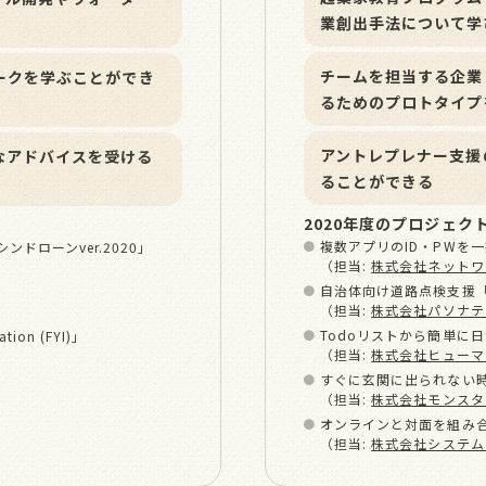
業創出⼿法について学
チームを担当する企業
ークを学ぶことができ
るためのプロトタイプ
アントレプレナー⽀援
なアドバイスを受ける
ることができる
2020年度のプロジェク
複数アプリのID・PWを
ンシンドローンver.2020」
（担当:
株式会社ネットワ
⾃治体向け道路点検⽀援「ドラ
（担当:
株式会社パソナテ
Todoリストから簡単に
on (FYI)」
（担当:
株式会社ヒューマ
すぐに⽞関に出られない
（担当:
株式会社モンスタ
オンラインと対⾯を組み合
（担当:
株式会社システム