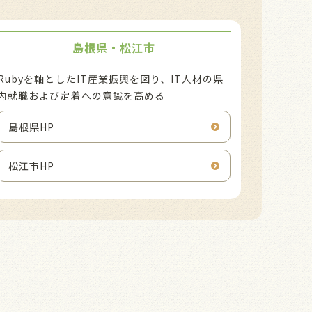
島根県・松江市
Rubyを軸としたIT産業振興を図り、IT⼈材の県
内就職および定着への意識を⾼める
島根県HP
松江市HP