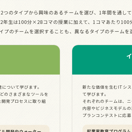
2つのタイプから興味のあるチームを選び、1年間を通し
、2年生は100分×28コマの授業に加えて、1コマあたり1
タイプのチームを選択することも、異なるタイプのチームを
発について学びます。
新たな価値を⽣むITシ
などのさまざまなツールを
て学びます。
た開発プロセスに取り組
それぞれのチームは、ニ
内容やビジネスモデルの
プランコンテストに応募
起業家教育プログラム
イル開発やウォーター