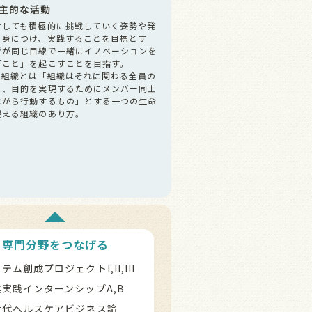
主的な活動
対しても積極的に挑戦していく姿勢や発
を身につけ、実践することを目標とす
者が同じ目線で一緒にイノベーションを
「こと」を起こすことを目指す。
ル組織とは「組織はそれに関わる全員の
り、目的を実現するためにメンバー同士
ながら行動するもの」とする一つの生命
捉える組織のあり方。
専門分野をつなげる
テム創成プロジェクトI,II,III
業実践インターンシップA,B
世代ヘルスケアビジネス論