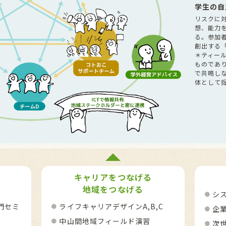
学生の自
リスクに
想、能力
る。参加
創出する
＊ティー
ものであ
で共鳴し
体として
キャリアをつなげる
地域をつなげる
シス
門セミ
ライフキャリアデザインA,B,C
企
中山間地域フィールド演習
次